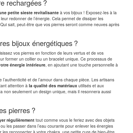
tre rechargées ?
 une petite sieste revitalisante
à vos bijoux ! Exposez-les à la
 leur redonner de l’énergie. Cela permet de dissiper les
. Qui sait, peut-être que vos pierres seront comme neuves après
es bijoux énergétiques ?
isissez vos pierres en fonction de leurs vertus et de vos
ur former un collier ou un bracelet unique. Ce processus de
tre énergie intérieure
, en ajoutant une touche personnelle à
de l’authenticité et de l’amour dans chaque pièce. Les artisans
tant attention à
la qualité des matériaux
utilisés et aux
ura non seulement un design unique, mais il resonnera aussi
es pierres ?
yer régulièrement
tout comme vous le feriez avec des objets
 ou les passer dans l’eau courante pour enlever les énergies
 les reconnecter à votre chakra, une petite cure de bien-être