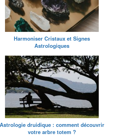
Harmoniser Cristaux et Signes
Astrologiques
Astrologie druidique : comment découvrir
votre arbre totem ?