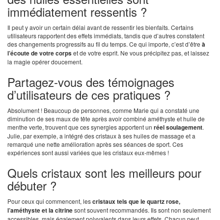
immédiatement ressentis ?
Il peut y avoir un certain délai avant de ressentir les bienfaits. Certains
utilisateurs rapportent des effets immédiats, tandis que d’autres constatent
des changements progressifs au fil du temps. Ce qui importe, c’est d’être
à
l’écoute de votre corps
et de votre esprit. Ne vous précipitez pas, et laissez
la magie opérer doucement.
Partagez-vous des témoignages
d’utilisateurs de ces pratiques ?
Absolument ! Beaucoup de personnes, comme Marie qui a constaté une
diminution de ses maux de tête après avoir combiné améthyste et huile de
menthe verte, trouvent que ces synergies apportent un
réel soulagement
.
Julie, par exemple, a intégré des cristaux à ses huiles de massage et a
remarqué une nette amélioration après ses séances de sport. Ces
expériences sont aussi variées que les cristaux eux-mêmes !
Quels cristaux sont les meilleurs pour
débuter ?
Pour ceux qui commencent, les
cristaux tels que le quartz rose,
l’améthyste et la citrine
sont souvent recommandés. Ils sont non seulement
accessibles, mais également polyvalents dans leurs effets. Chacun peut