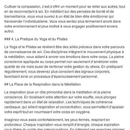
Cultiver la compassion, c’est s’offrir un moment pour se relier aux autres, tout
en se reconnectant à soi. En méditant sur des pensées de bonté et de
bienveillance, vous vous ouvrez à un état de bien-être émotionnel qui
transcende l’individualisme. Vous vous sentez plus fermement ancré dans
votre environnement et plus motivé à vous engager positivement envers
autrui.
### 4. La Pratique du Yoga et du Pilates
Le Yoga et le Pilates se révèlent être des alliés précieux dans votre parcours
de connaissance de soi. Ces disciplines intègrent le mouvement physique à
la méditation, vous aidant à ancrer vos émotions dans votre corps. La pleine
conscience appliquée au corps permet non seulement d’améliorer votre
qualité de vie mais aussi de renforcer votre gestion du stress. En pratiquant
régulièrement, vous devenez plus conscient des signaux corporels,
favorisant ainsi un processus d’épanouissement personnel.
## La Place de la Respiration dans la Méditation
La respiration joue un rôle primordial dans la méditation et la pleine
conscience. En focalisant votre attention sur votre souffle, vous plongez
rapidement dans un état de relaxation. Les techniques de cohérence
cardiaque, qui allient respiration et concentration, vous permettent d’apaiser
votre esprit tout en nourrissant votre corps en oxygène.
Imaginez-vous assis confortablement, les yeux fermés, respirant en
profondeur. Chaque inspiration vous remplit d’énergie, chaque expiration
vous libère du poids des préoccupations. En intégrant ces exercices simples,