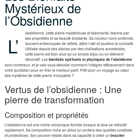
Mystérieux de
l’Obsidienne
obsidienne, cette pierre mystérieuse et fascinante, fascine par
L’
ses propriétés et sa beauté éclatante. Sa couleur noire profonde,
souvent entrecoupée de reflets, attire l’œil et soulève la curiosité.
Utilisée depuis des siècles par des civilisations ancestrales,
cette pierre est bien plus qu’un simple bijou ou un élément
décoratif. Les
bienfaits spirituels et physiques de l’obsidienne
sont nombreux, et je vais vous dévoiler comment l’intégrer efficacement dans
votre quotidien pour en tirer le meilleur parti. Prêt pour un voyage au cœur
des mystères de cette pierre incroyable ?
Vertus de l’obsidienne : Une
pierre de transformation
Composition et propriétés
L’obsidienne est une roche volcanique formée lorsque la lave se refroidit
rapidement. Sa composition riche en silice lui confère des qualités curatives
et protectrices. Son pouvoir réside dans sa capacité à créer un
bouclier