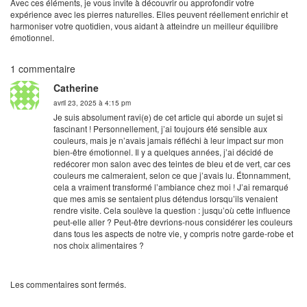
Avec ces éléments, je vous invite à découvrir ou approfondir votre
expérience avec les pierres naturelles. Elles peuvent réellement enrichir et
harmoniser votre quotidien, vous aidant à atteindre un meilleur équilibre
émotionnel.
1 commentaire
Catherine
avril 23, 2025 à 4:15 pm
Je suis absolument ravi(e) de cet article qui aborde un sujet si
fascinant ! Personnellement, j’ai toujours été sensible aux
couleurs, mais je n’avais jamais réfléchi à leur impact sur mon
bien-être émotionnel. Il y a quelques années, j’ai décidé de
redécorer mon salon avec des teintes de bleu et de vert, car ces
couleurs me calmeraient, selon ce que j’avais lu. Étonnamment,
cela a vraiment transformé l’ambiance chez moi ! J’ai remarqué
que mes amis se sentaient plus détendus lorsqu’ils venaient
rendre visite. Cela soulève la question : jusqu’où cette influence
peut-elle aller ? Peut-être devrions-nous considérer les couleurs
dans tous les aspects de notre vie, y compris notre garde-robe et
nos choix alimentaires ?
Les commentaires sont fermés.