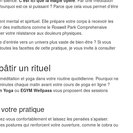
n silence.
C’est ici que la magie opère
. Par une méditation
 Pourquoi est-ce si puissant ? Parce que cela vous permet d’être
 mental et spirituel. Elle prépare votre corps à recevoir les
ar des institutions comme le Roswell Park Comprehensive
er votre résistance aux douleurs physiques.
 d’entrée vers un univers plus vaste de bien-être ? Si vous
utes les facettes de cette pratique, je vous invite à consulter
âtir un rituel
 méditation et yoga dans votre routine quotidienne. Pourquoi ne
inutes chaque matin avant votre cours de yoga en ligne ?
n Yoga
ou
EGYM Wellpass
vous proposent des sessions
 votre pratique
ez-vous confortablement et laissez les pensées s’apaiser.
des postures qui renforcent votre ouverture, comme le cobra ou