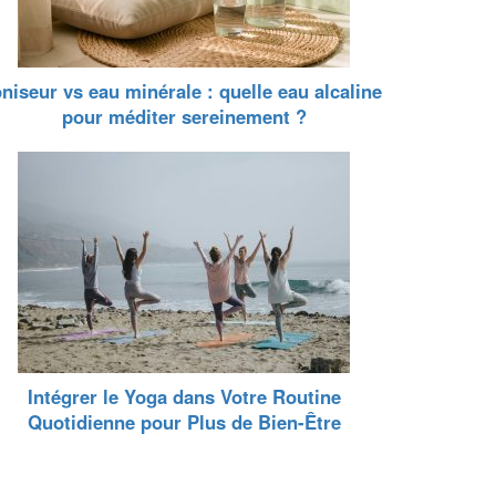
oniseur vs eau minérale : quelle eau alcaline
pour méditer sereinement ?
Intégrer le Yoga dans Votre Routine
Quotidienne pour Plus de Bien-Être