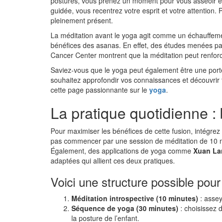
postures, vous prenez un moment pour vous asseoir e
guidée, vous recentrez votre esprit et votre attention.
pleinement présent.
La méditation avant le yoga agit comme un échauffement
bénéfices des asanas. En effet, des études menées p
Cancer Center montrent que la méditation peut renforc
Saviez-vous que le yoga peut également être une porte
souhaitez approfondir vos connaissances et découvrir to
cette page passionnante sur le
yoga
.
La pratique quotidienne : b
Pour maximiser les bénéfices de cette fusion, intégrez
pas commencer par une session de méditation de 10 m
Également, des applications de yoga comme
Xuan La
adaptées qui allient ces deux pratiques.
Voici une structure possible pour
Méditation introspective (10 minutes)
: assey
Séquence de yoga (30 minutes)
: choisissez 
la posture de l’enfant.