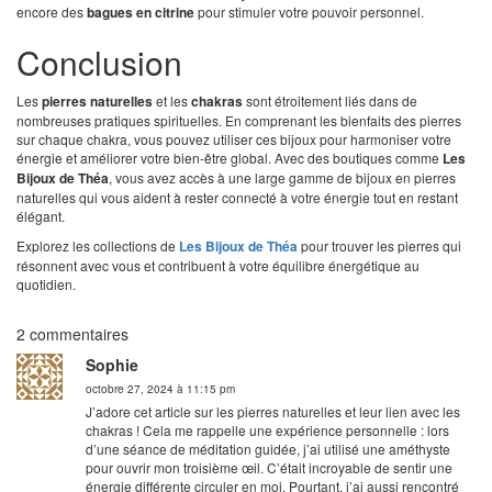
encore des
bagues en citrine
pour stimuler votre pouvoir personnel.
Conclusion
Les
pierres naturelles
et les
chakras
sont étroitement liés dans de
nombreuses pratiques spirituelles. En comprenant les bienfaits des pierres
sur chaque chakra, vous pouvez utiliser ces bijoux pour harmoniser votre
énergie et améliorer votre bien-être global. Avec des boutiques comme
Les
Bijoux de Théa
, vous avez accès à une large gamme de bijoux en pierres
naturelles qui vous aident à rester connecté à votre énergie tout en restant
élégant.
Explorez les collections de
Les Bijoux de Théa
pour trouver les pierres qui
résonnent avec vous et contribuent à votre équilibre énergétique au
quotidien.
2 commentaires
Sophie
octobre 27, 2024 à 11:15 pm
J’adore cet article sur les pierres naturelles et leur lien avec les
chakras ! Cela me rappelle une expérience personnelle : lors
d’une séance de méditation guidée, j’ai utilisé une améthyste
pour ouvrir mon troisième œil. C’était incroyable de sentir une
énergie différente circuler en moi. Pourtant, j’ai aussi rencontré