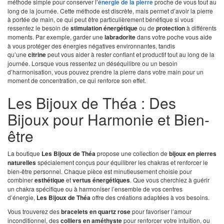
méthode simple pour conserver l’
énergie de la pierre
proche de vous tout au
long de la journée. Cette méthode est discrète, mais permet d’avoir la pierre
à portée de main, ce qui peut être particulièrement bénéfique si vous
ressentez le besoin de
stimulation énergétique
ou de
protection
à différents
moments. Par exemple, garder une
labradorite
dans votre poche vous aide
à vous protéger des énergies négatives environnantes, tandis
qu’une
citrine
peut vous aider à rester confiant et productif tout au long de la
journée. Lorsque vous ressentez un déséquilibre ou un besoin
d’harmonisation, vous pouvez prendre la pierre dans votre main pour un
moment de concentration, ce qui renforce son effet.
Les Bijoux de Théa : Des
Bijoux pour Harmonie et Bien-
être
La boutique
Les Bijoux de Théa
propose une collection de
bijoux en pierres
naturelles
spécialement conçus pour équilibrer les chakras et renforcer le
bien-être personnel. Chaque pièce est minutieusement choisie pour
combiner
esthétique
et
vertus énergétiques
. Que vous cherchiez à guérir
un chakra spécifique ou à harmoniser l’ensemble de vos centres
d’énergie,
Les Bijoux de Théa
offre des créations adaptées à vos besoins.
Vous trouverez des
bracelets en quartz rose
pour favoriser l’amour
inconditionnel, des
colliers en améthyste
pour renforcer votre intuition, ou