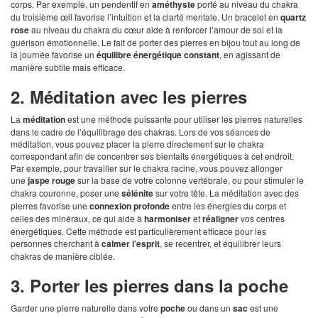
corps. Par exemple, un pendentif en
améthyste
porté au niveau du chakra
du troisième œil favorise l’intuition et la clarté mentale. Un bracelet en
quartz
rose
au niveau du chakra du cœur aide à renforcer l’amour de soi et la
guérison émotionnelle. Le fait de porter des pierres en bijou tout au long de
la journée favorise un
équilibre énergétique constant
, en agissant de
manière subtile mais efficace.
2. Méditation avec les pierres
La
méditation
est une méthode puissante pour utiliser les pierres naturelles
dans le cadre de l’équilibrage des chakras. Lors de vos séances de
méditation, vous pouvez placer la pierre directement sur le chakra
correspondant afin de concentrer ses bienfaits énergétiques à cet endroit.
Par exemple, pour travailler sur le chakra racine, vous pouvez allonger
une
jaspe rouge
sur la base de votre colonne vertébrale, ou pour stimuler le
chakra couronne, poser une
sélénite
sur votre tête. La méditation avec des
pierres favorise une
connexion profonde
entre les énergies du corps et
celles des minéraux, ce qui aide à
harmoniser
et
réaligner
vos centres
énergétiques. Cette méthode est particulièrement efficace pour les
personnes cherchant à
calmer l’esprit
, se recentrer, et équilibrer leurs
chakras de manière ciblée.
3. Porter les pierres dans la poche
Garder une pierre naturelle dans votre
poche
ou dans un
sac
est une