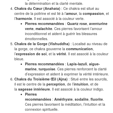
la détermination et la clarté mentale.
Chakra du Cœur (Anahata)
: Ce chakra est situé au
centre de la poitrine et est lié à l’
amour
, la
compassion
, et
l’
harmonie
. Il est associé à la couleur verte.
Pierres recommandées
:
Quartz rose
,
aventurine
verte
,
malachite
. Ces pierres favorisent l’amour
inconditionnel et aident à guérir les blessures
émotionnelles.
Chakra de la Gorge (Vishuddha)
: Localisé au niveau de
la gorge, ce chakra gouverne la
communication
,
l’
expression de soi
, et la
vérité
. Il est associé à la couleur
bleue.
Pierres recommandées
:
Lapis-lazuli
,
aigue-
marine
,
turquoise
. Ces pierres renforcent la clarté
d’expression et aident à exprimer la vérité intérieure.
Chakra du Troisième Œil (Ajna)
: Situé entre les sourcils,
il est le centre de la
perception
, de l’
intuition
, et de
la
sagesse intérieure
. Il est associé à la couleur indigo.
Pierres
recommandées
:
Améthyste
,
sodalite
,
fluorite
.
Ces pierres favorisent la méditation, l’intuition et la
connexion spirituelle.